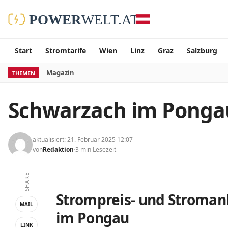
Start
Stromtarife
Wien
Linz
Graz
Salzburg
Magazin
THEMEN
Schwarzach im Ponga
aktualisiert: 21. Februar 2025 12:07
von
Redaktion
3 min Lesezeit
SHARE
Strompreis- und Stromanb
MAIL
im Pongau
LINK