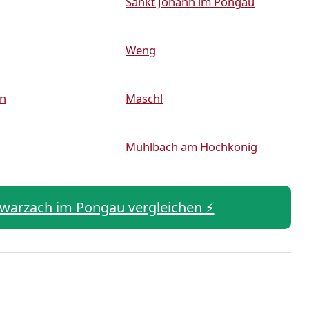
Sankt Johann im Pongau
Weng
in
Maschl
Mühlbach am Hochkönig
chwarzach im Pongau vergleichen ⚡️