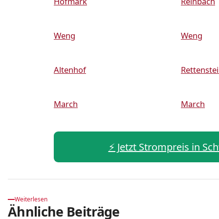
Hofmark
Reinbach
Weng
Weng
Altenhof
Rettenste
March
March
⚡️ Jetzt Strompreis in S
Weiterlesen
Ähnliche Beiträge