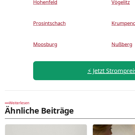
Hohenfeld
Vögelitz
Prosintschach
Krumpend
Moosburg
Nußberg
⚡️ Jetzt Stromprei
Weiterlesen
Ähnliche Beiträge