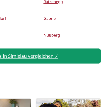
Ratzenegg
orf
Gabriel
Nußberg
s in Simislau vergleichen ⚡️