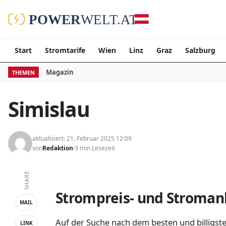
Start
Stromtarife
Wien
Linz
Graz
Salzburg
Magazin
THEMEN
Simislau
aktualisiert: 21. Februar 2025 12:09
von
Redaktion
3 min Lesezeit
SHARE
Strompreis- und Stromanb
MAIL
Auf der Suche nach dem besten und billigste
LINK