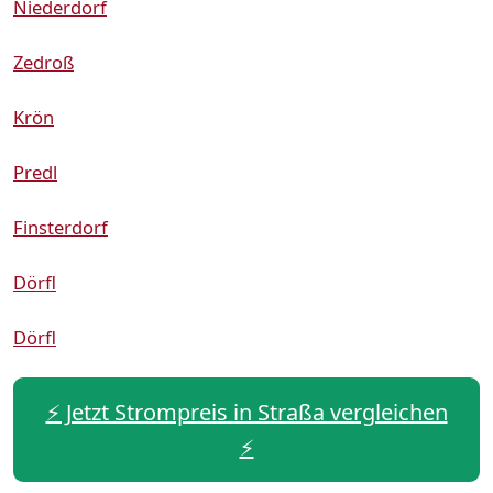
Niederdorf
Zedroß
Krön
Predl
Finsterdorf
Dörfl
Dörfl
⚡️ Jetzt Strompreis in Straßa vergleichen
⚡️