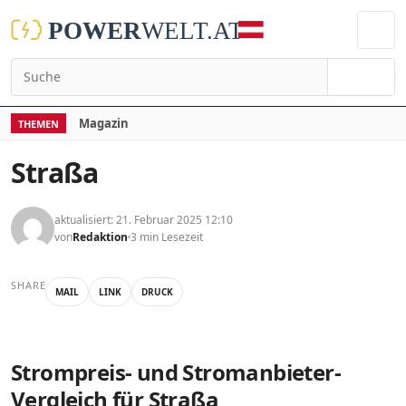
Suchen
Magazin
THEMEN
Straßa
aktualisiert: 21. Februar 2025 12:10
von
Redaktion
3 min Lesezeit
SHARE
MAIL
LINK
DRUCK
Strompreis- und Stromanbieter-
Vergleich für Straßa