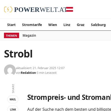
Start
Stromtarife
Wien
Linz
Graz
Salzburg
Magazin
THEMEN
Strobl
aktualisiert: 21. Februar 2025 12:07
von
Redaktion
3 min Lesezeit
SHARE
Strompreis- und Stromanb
MAIL
Auf der Suche nach dem besten und billigste
LINK