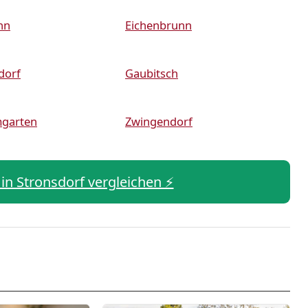
nn
Eichenbrunn
dorf
Gaubitsch
mgarten
Zwingendorf
 in Stronsdorf vergleichen ⚡️