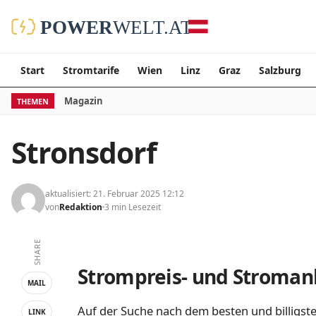
Start
Stromtarife
Wien
Linz
Graz
Salzburg
Magazin
THEMEN
Stronsdorf
aktualisiert: 21. Februar 2025 12:12
von
Redaktion
3 min Lesezeit
SHARE
Strompreis- und Stromanb
MAIL
Auf der Suche nach dem besten und billigste
LINK