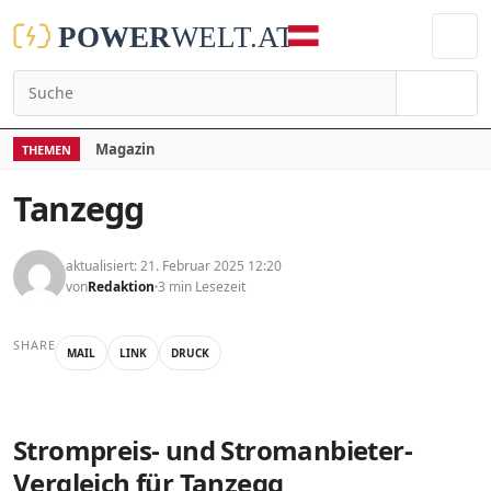
Suchen
Magazin
THEMEN
Tanzegg
aktualisiert: 21. Februar 2025 12:20
von
Redaktion
3 min Lesezeit
SHARE
MAIL
LINK
DRUCK
Strompreis- und Stromanbieter-
Vergleich für Tanzegg