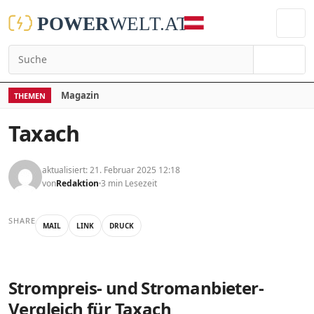
Suchen
Magazin
THEMEN
Taxach
aktualisiert: 21. Februar 2025 12:18
von
Redaktion
3 min Lesezeit
SHARE
MAIL
LINK
DRUCK
Strompreis- und Stromanbieter-
Vergleich für Taxach