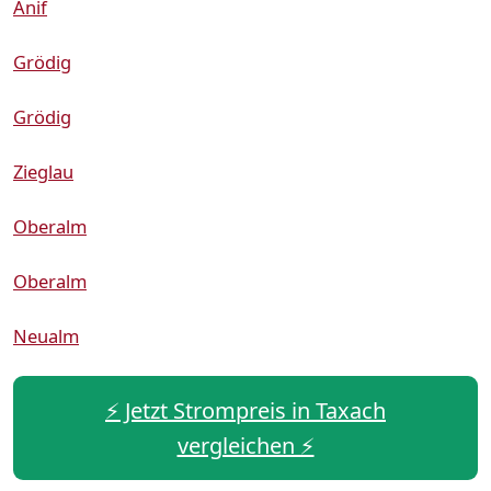
Anif
Grödig
Grödig
Zieglau
Oberalm
Oberalm
Neualm
⚡️ Jetzt Strompreis in Taxach
vergleichen ⚡️