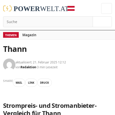
Suchen
Magazin
THEMEN
Thann
aktualisiert: 21. Februar 2025 12:12
von
Redaktion
3 min Lesezeit
SHARE
MAIL
LINK
DRUCK
Strompreis- und Stromanbieter-
Vergleich für Thann