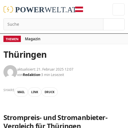
Suchen
Magazin
THEMEN
Thüringen
aktualisiert: 21. Februar 2025 12:07
von
Redaktion
3 min Lesezeit
SHARE
MAIL
LINK
DRUCK
Strompreis- und Stromanbieter-
Vergleich für Thüringen