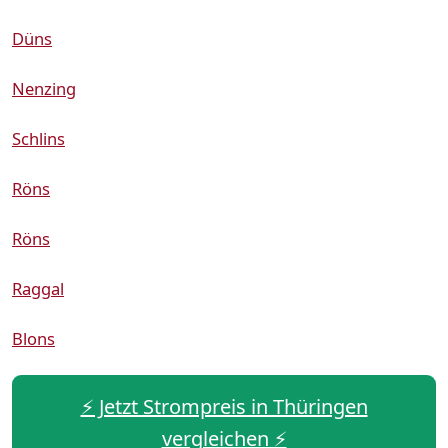
Düns
Nenzing
Schlins
Röns
Röns
Raggal
Blons
⚡️ Jetzt Strompreis in Thüringen
vergleichen ⚡️