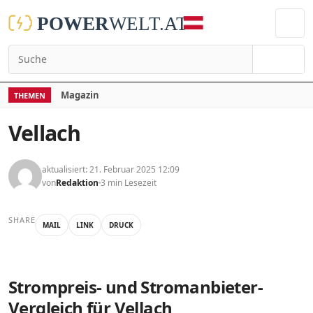
Suchen
Magazin
THEMEN
Vellach
aktualisiert: 21. Februar 2025 12:09
von
Redaktion
3 min Lesezeit
SHARE
MAIL
LINK
DRUCK
Strompreis- und Stromanbieter-
Vergleich für Vellach