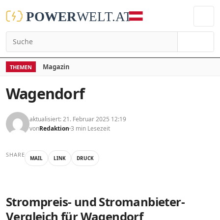
Suchen
Magazin
THEMEN
Wagendorf
aktualisiert: 21. Februar 2025 12:19
von
Redaktion
3 min Lesezeit
SHARE
MAIL
LINK
DRUCK
Strompreis- und Stromanbieter-
Vergleich für Wagendorf