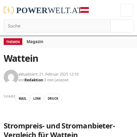
Suchen
Magazin
THEMEN
Wattein
aktualisiert: 21. Februar 2025 12:10
von
Redaktion
3 min Lesezeit
SHARE
MAIL
LINK
DRUCK
Strompreis- und Stromanbieter-
Vergleich für Wattein