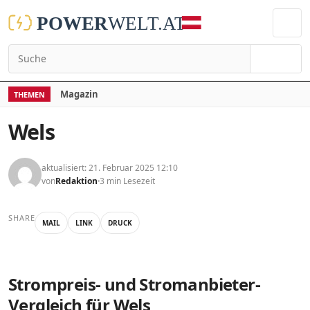
Suchen
Magazin
THEMEN
Wels
aktualisiert: 21. Februar 2025 12:10
von
Redaktion
3 min Lesezeit
SHARE
MAIL
LINK
DRUCK
Strompreis- und Stromanbieter-
Vergleich für Wels