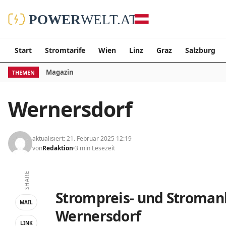
Start
Stromtarife
Wien
Linz
Graz
Salzburg
Magazin
THEMEN
Wernersdorf
aktualisiert: 21. Februar 2025 12:19
von
Redaktion
3 min Lesezeit
SHARE
Strompreis- und Stromanb
MAIL
Wernersdorf
LINK