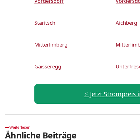
Vordersdorf
Vordersdo
Staritsch
Aichberg
Mitterlimberg
Mitterlim
Gaisseregg
Unterfres
⚡️ Jetzt Strompreis
Weiterlesen
Ähnliche Beiträge