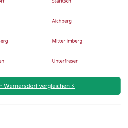
rf
Staritsch
Aichberg
berg
Mitterlimberg
en
Unterfresen
 in Wernersdorf vergleichen ⚡️