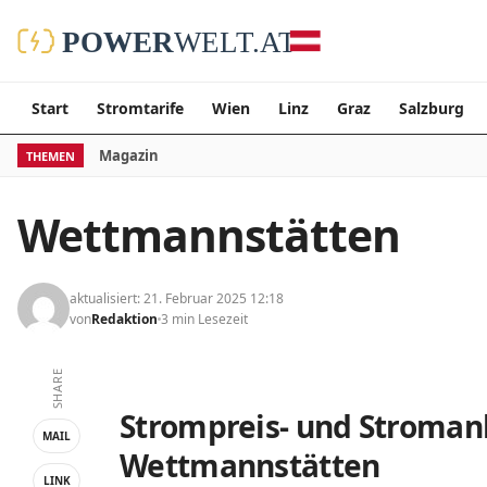
Start
Stromtarife
Wien
Linz
Graz
Salzburg
Magazin
THEMEN
Wettmannstätten
aktualisiert: 21. Februar 2025 12:18
von
Redaktion
3 min Lesezeit
SHARE
Strompreis- und Stromanb
MAIL
Wettmannstätten
LINK