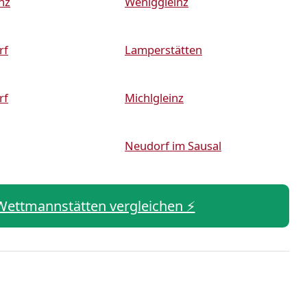
nz
Weniggleinz
rf
Lamperstätten
rf
Michlgleinz
Neudorf im Sausal
n Wettmannstätten vergleichen ⚡️