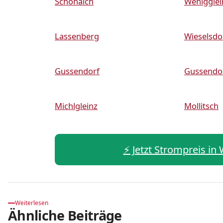
Schönaich
Wenigglei
Lassenberg
Wieselsdo
Gussendorf
Gussendo
Michlgleinz
Mollitsch
⚡️ Jetzt Strompreis i
Weiterlesen
Ähnliche Beiträge