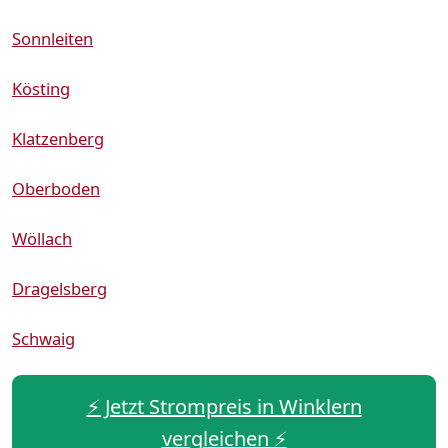
Sonnleiten
Kösting
Klatzenberg
Oberboden
Wöllach
Dragelsberg
Schwaig
⚡️ Jetzt Strompreis in Winklern
vergleichen ⚡️