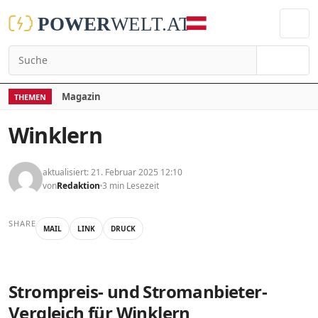
Suchen
Magazin
THEMEN
Winklern
aktualisiert: 21. Februar 2025 12:10
von
Redaktion
3 min Lesezeit
SHARE
MAIL
LINK
DRUCK
Strompreis- und Stromanbieter-
Vergleich für Winklern