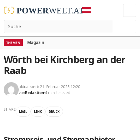
Suchen
Magazin
THEMEN
Wörth bei Kirchberg an der
Raab
aktualisiert: 21. Februar 2025 12:20
von
Redaktion
4 min Lesezeit
SHARE
MAIL
LINK
DRUCK
Strompreis- und Stromanbieter-