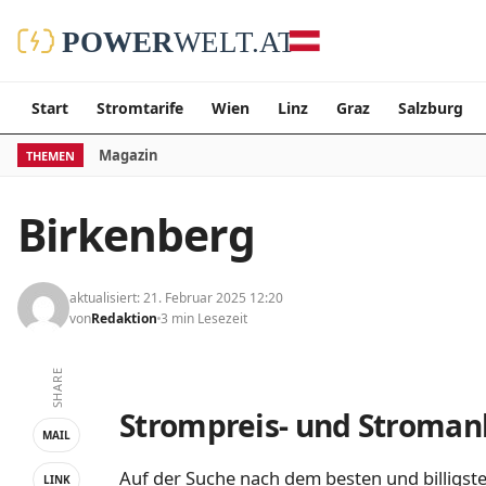
Start
Stromtarife
Wien
Linz
Graz
Salzburg
Magazin
THEMEN
Birkenberg
aktualisiert: 21. Februar 2025 12:20
von
Redaktion
3 min Lesezeit
SHARE
Strompreis- und Stromanb
MAIL
Auf der Suche nach dem besten und billigste
LINK