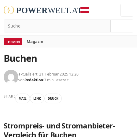
Suchen
Magazin
THEMEN
Buchen
aktualisiert: 21. Februar 2025 12:20
von
Redaktion
3 min Lesezeit
SHARE
MAIL
LINK
DRUCK
Strompreis- und Stromanbieter-
Vergleich für Buchen