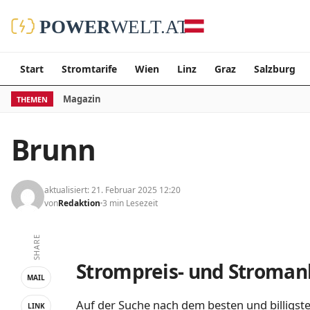
Start
Stromtarife
Wien
Linz
Graz
Salzburg
Magazin
THEMEN
Brunn
aktualisiert: 21. Februar 2025 12:20
von
Redaktion
3 min Lesezeit
SHARE
Strompreis- und Stromanb
MAIL
Auf der Suche nach dem besten und billigste
LINK