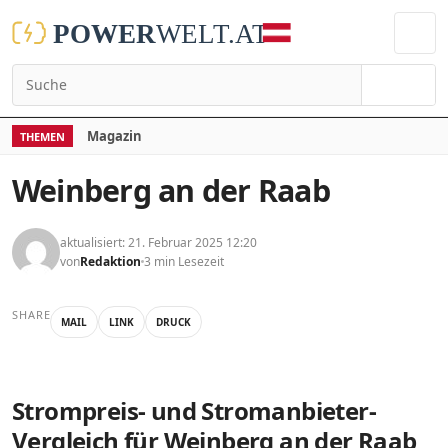
Suchen
Magazin
THEMEN
Weinberg an der Raab
aktualisiert: 21. Februar 2025 12:20
von
Redaktion
3 min Lesezeit
SHARE
MAIL
LINK
DRUCK
Strompreis- und Stromanbieter-
Vergleich für Weinberg an der Raab