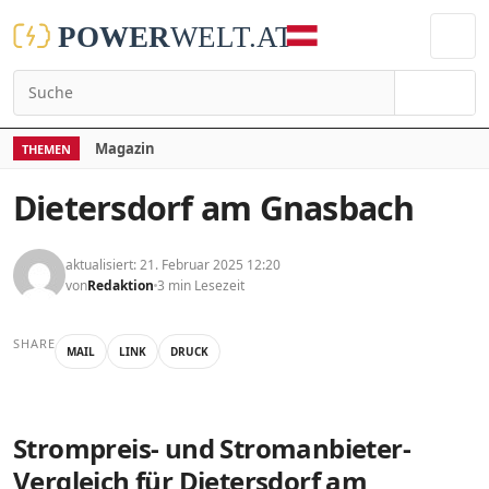
Suchen
Magazin
THEMEN
Dietersdorf am Gnasbach
aktualisiert: 21. Februar 2025 12:20
von
Redaktion
3 min Lesezeit
SHARE
MAIL
LINK
DRUCK
Strompreis- und Stromanbieter-
Vergleich für Dietersdorf am