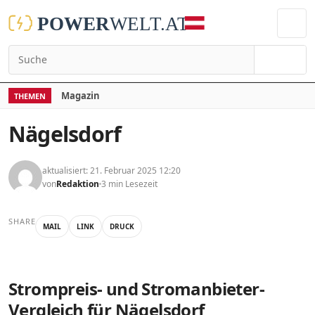
Suchen
Magazin
THEMEN
Nägelsdorf
aktualisiert: 21. Februar 2025 12:20
von
Redaktion
3 min Lesezeit
SHARE
MAIL
LINK
DRUCK
Strompreis- und Stromanbieter-
Vergleich für Nägelsdorf