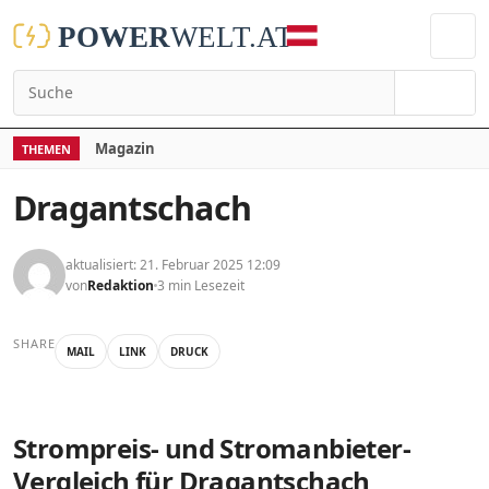
Suchen
Magazin
THEMEN
Dragantschach
aktualisiert: 21. Februar 2025 12:09
von
Redaktion
3 min Lesezeit
SHARE
MAIL
LINK
DRUCK
Strompreis- und Stromanbieter-
Vergleich für Dragantschach