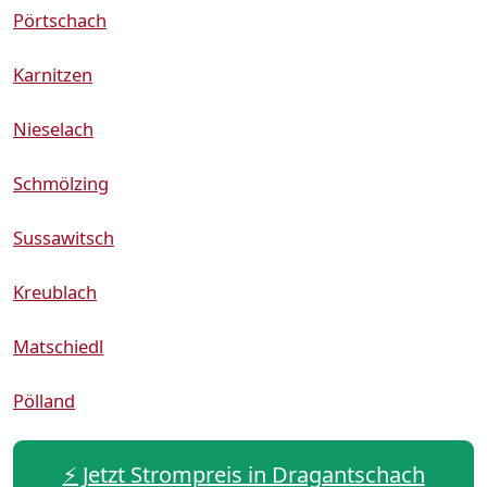
Pörtschach
Karnitzen
Nieselach
Schmölzing
Sussawitsch
Kreublach
Matschiedl
Pölland
⚡️ Jetzt Strompreis in Dragantschach