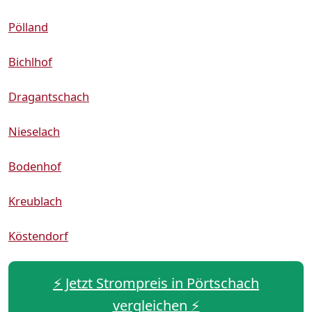
Pölland
Bichlhof
Dragantschach
Nieselach
Bodenhof
Kreublach
Köstendorf
⚡️ Jetzt Strompreis in Pörtschach
vergleichen ⚡️