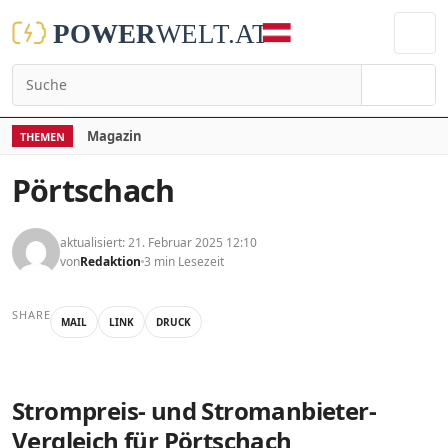
Suchen
Magazin
THEMEN
Pörtschach
aktualisiert: 21. Februar 2025 12:10
von
Redaktion
3 min Lesezeit
SHARE
MAIL
LINK
DRUCK
Strompreis- und Stromanbieter-
Vergleich für Pörtschach