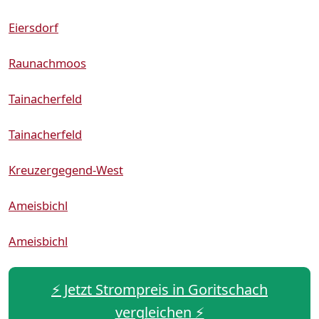
Eiersdorf
Raunachmoos
Tainacherfeld
Tainacherfeld
Kreuzergegend-West
Ameisbichl
Ameisbichl
⚡️ Jetzt Strompreis in Goritschach
vergleichen ⚡️