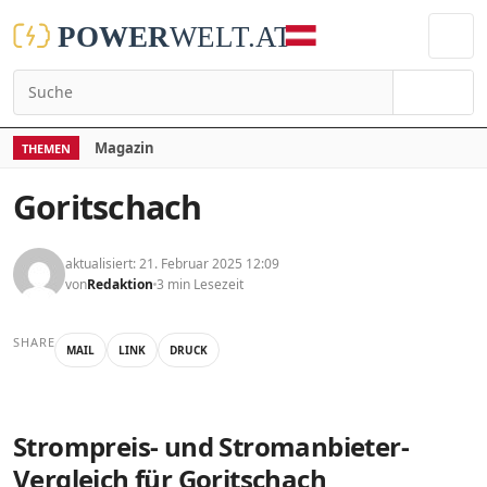
Suchen
Magazin
THEMEN
Goritschach
aktualisiert: 21. Februar 2025 12:09
von
Redaktion
3 min Lesezeit
SHARE
MAIL
LINK
DRUCK
Strompreis- und Stromanbieter-
Vergleich für Goritschach