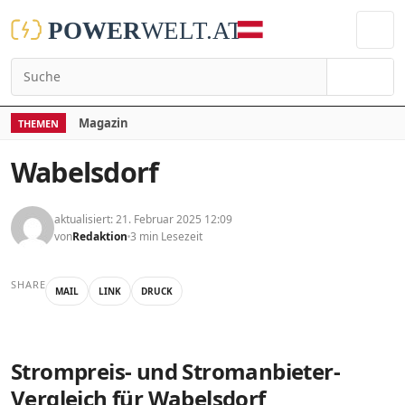
Suchen
Magazin
THEMEN
Wabelsdorf
aktualisiert: 21. Februar 2025 12:09
von
Redaktion
3 min Lesezeit
SHARE
MAIL
LINK
DRUCK
Strompreis- und Stromanbieter-
Vergleich für Wabelsdorf