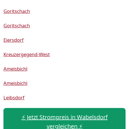
Goritschach
Goritschach
Eiersdorf
Kreuzergegend-West
Ameisbichl
Ameisbichl
Leibsdorf
⚡️ Jetzt Strompreis in Wabelsdorf
vergleichen ⚡️