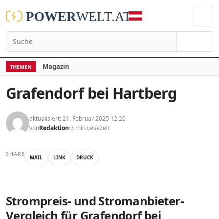
Suchen
Magazin
THEMEN
Grafendorf bei Hartberg
aktualisiert: 21. Februar 2025 12:20
von
Redaktion
3 min Lesezeit
SHARE
MAIL
LINK
DRUCK
Strompreis- und Stromanbieter-
Vergleich für Grafendorf bei