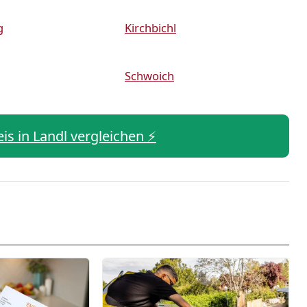
g
Kirchbichl
Schwoich
eis in Landl vergleichen ⚡️