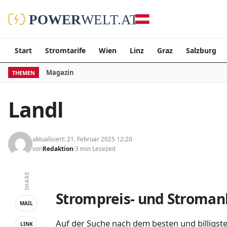
Start
Stromtarife
Wien
Linz
Graz
Salzburg
Magazin
THEMEN
Landl
aktualisiert: 21. Februar 2025 12:20
von
Redaktion
3 min Lesezeit
SHARE
Strompreis- und Stromanb
MAIL
Auf der Suche nach dem besten und billigste
LINK