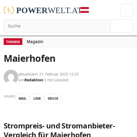
Suchen
Magazin
THEMEN
Maierhofen
aktualisiert: 21. Februar 2025 12:20
von
Redaktion
3 min Lesezeit
SHARE
MAIL
LINK
DRUCK
Strompreis- und Stromanbieter-
Vergleich für Maierhofen