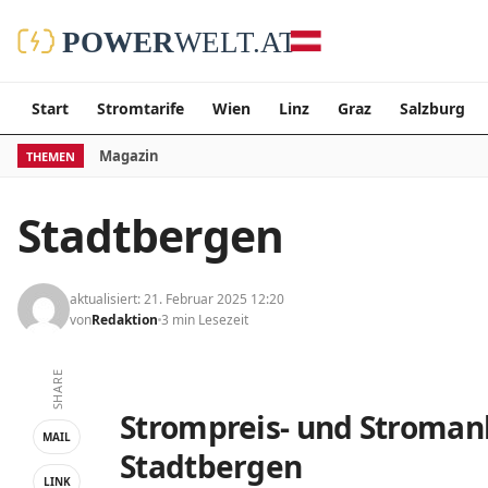
Start
Stromtarife
Wien
Linz
Graz
Salzburg
Magazin
THEMEN
Stadtbergen
aktualisiert: 21. Februar 2025 12:20
von
Redaktion
3 min Lesezeit
SHARE
Strompreis- und Stromanb
MAIL
Stadtbergen
LINK