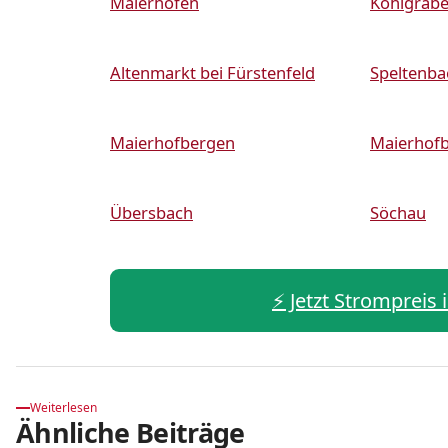
Maierhofen
Kohlgrab
Altenmarkt bei Fürstenfeld
Speltenba
Maierhofbergen
Maierhof
Übersbach
Söchau
⚡️ Jetzt Strompreis
Weiterlesen
Ähnliche Beiträge