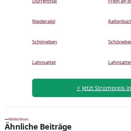
Dürrenthal
Frein an 
Niederalpl
Kaltenbac
Schöneben
Schönebe
Lahnsattel
Lahnsatte
⚡️ Jetzt Strompreis 
Weiterlesen
Ähnliche Beiträge