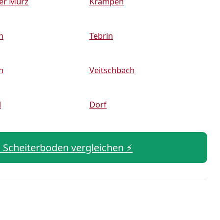
der Mürz
Krampen
h
Tebrin
n
Veitschbach
l
Dorf
in Scheiterboden vergleichen ⚡️