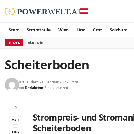
Start
Stromtarife
Wien
Linz
Graz
Salzburg
Magazin
THEMEN
Scheiterboden
aktualisiert: 21. Februar 2025 12:20
von
Redaktion
3 min Lesezeit
SHARE
Strompreis- und Stromanb
MAIL
Scheiterboden
LINK