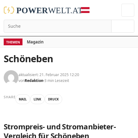
Suchen
Magazin
THEMEN
Schöneben
aktualisiert: 21. Februar 2025 12:20
von
Redaktion
3 min Lesezeit
SHARE
MAIL
LINK
DRUCK
Strompreis- und Stromanbieter-
Vergleich für Schöneben