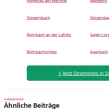
Hohenau am Wechsel
Reinberg
Stögersbach
Stögersb
Rohrbach an der Lafnitz
Sankt Lor
Rohrbachschlag
Auerbach
⚡️ Jetzt Strompreis in 
Weiterlesen
Ähnliche Beiträge