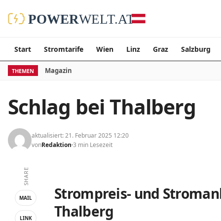
Start
Stromtarife
Wien
Linz
Graz
Salzburg
Magazin
THEMEN
Schlag bei Thalberg
aktualisiert: 21. Februar 2025 12:20
von
Redaktion
3 min Lesezeit
SHARE
Strompreis- und Stromanb
MAIL
Thalberg
LINK