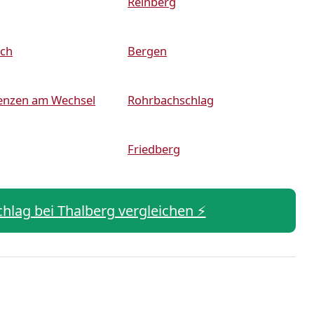
Reinberg
ach
Bergen
enzen am Wechsel
Rohrbachschlag
Friedberg
Schlag bei Thalberg vergleichen ⚡️