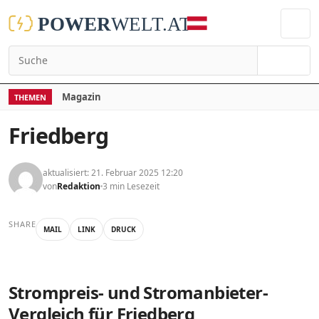
Suchen
Magazin
THEMEN
Friedberg
aktualisiert: 21. Februar 2025 12:20
von
Redaktion
3 min Lesezeit
SHARE
MAIL
LINK
DRUCK
Strompreis- und Stromanbieter-
Vergleich für Friedberg