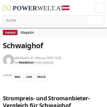
Suchen
Magazin
THEMEN
Schwaighof
aktualisiert: 21. Februar 2025 12:20
von
Redaktion
3 min Lesezeit
SHARE
MAIL
LINK
DRUCK
Strompreis- und Stromanbieter-
Vergleich für Schwaighof