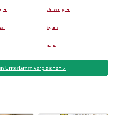
gen
Untereggen
gen
Egarn
Sand
s in Unterlamm vergleichen ⚡️