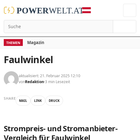
Suchen
Magazin
THEMEN
Faulwinkel
aktualisiert: 21. Februar 2025 12:10
von
Redaktion
3 min Lesezeit
SHARE
MAIL
LINK
DRUCK
Strompreis- und Stromanbieter-
Vergleich für Faulwinkel