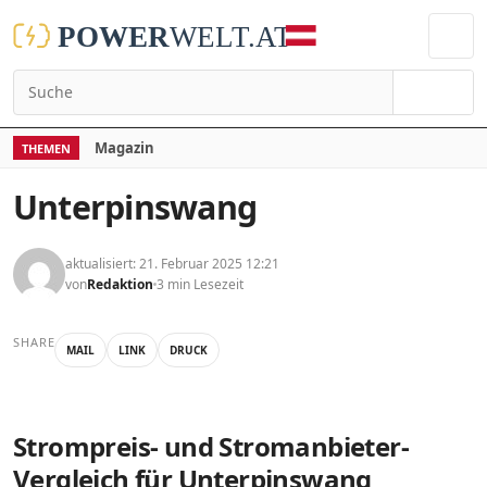
Suchen
Magazin
THEMEN
Unterpinswang
aktualisiert: 21. Februar 2025 12:21
von
Redaktion
3 min Lesezeit
SHARE
MAIL
LINK
DRUCK
Strompreis- und Stromanbieter-
Vergleich für Unterpinswang