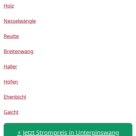
Holz
Nesselwängle
Reutte
Breitenwang
Haller
Höfen
Ehenbichl
Gaicht
⚡️ Jetzt Strompreis in Unterpinswang