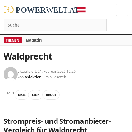
Suchen
Magazin
THEMEN
Waldprecht
aktualisiert: 21. Februar 2025 12:20
von
Redaktion
3 min Lesezeit
SHARE
MAIL
LINK
DRUCK
Strompreis- und Stromanbieter-
Vergleich für Waldprecht