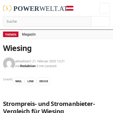
Suchen
Magazin
THEMEN
Wiesing
aktualisiert: 21. Februar 2025 12:21
von
Redaktion
3 min Lesezeit
SHARE
MAIL
LINK
DRUCK
Strompreis- und Stromanbieter-
Vergleich für Wiesing