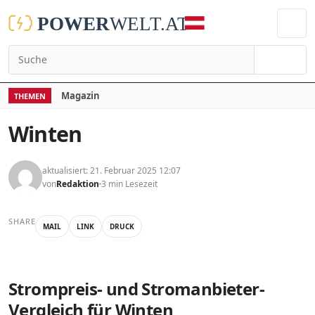
Suchen
Magazin
THEMEN
Winten
aktualisiert: 21. Februar 2025 12:07
von
Redaktion
3 min Lesezeit
SHARE
MAIL
LINK
DRUCK
Strompreis- und Stromanbieter-
Vergleich für Winten