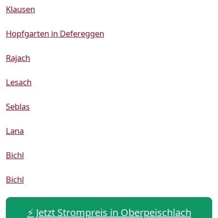
Klausen
Hopfgarten in Defereggen
Rajach
Lesach
Seblas
Lana
Bichl
Bichl
⚡️ Jetzt Strompreis in Oberpeischlach