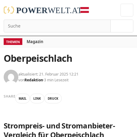
Suchen
Magazin
THEMEN
Oberpeischlach
aktualisiert: 21. Februar 2025 12:21
von
Redaktion
3 min Lesezeit
SHARE
MAIL
LINK
DRUCK
Strompreis- und Stromanbieter-
Vergleich für Oberpeischlach