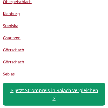
Oberpeischlach
Kienburg
Staniska
Gsaritzen
Görtschach
Görtschach
Seblas
⚡️ Jetzt Strompreis in Rajach vergleichen
⚡️