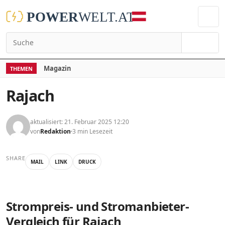
Suchen
Magazin
THEMEN
Rajach
aktualisiert: 21. Februar 2025 12:20
von
Redaktion
3 min Lesezeit
SHARE
MAIL
LINK
DRUCK
Strompreis- und Stromanbieter-
Vergleich für Rajach